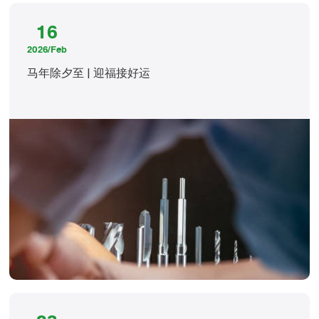
16
2026/Feb
马年除夕至 | 迎福接好运