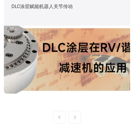
DLC涂层赋能机器人关节传动