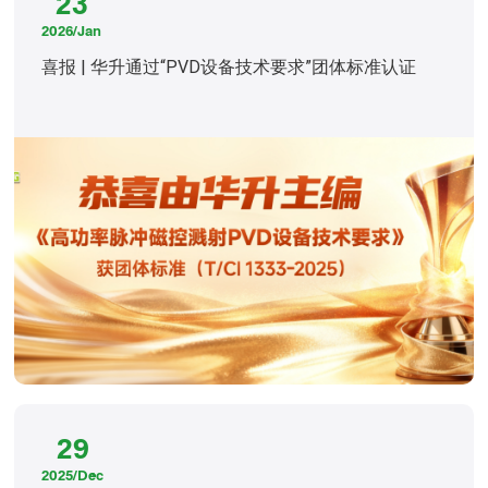
23
2026/Jan
喜报 | 华升通过“PVD设备技术要求”团体标准认证
29
2025/Dec