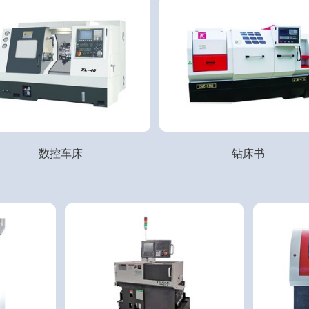
数控车床
钻床书