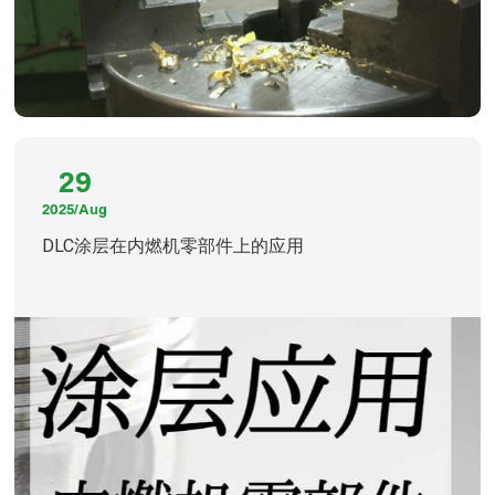
29
2025/Aug
DLC涂层在内燃机零部件上的应用