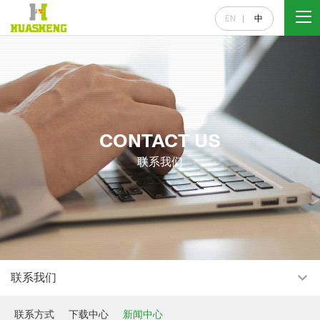
EN
中
CONTACT US
联系我们
联系我们
联系方式
下载中心
新闻中心