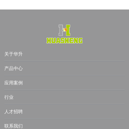
关于华升
产品中心
应用案例
行业
人才招聘
联系我们