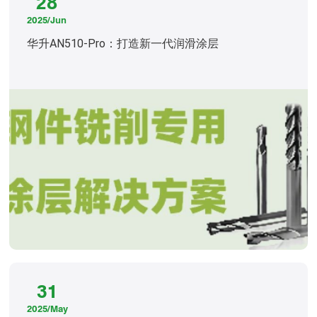
28
2025/Jun
华升AN510-Pro：打造新一代润滑涂层
31
2025/May