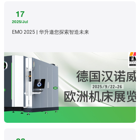
17
2025/Jul
EMO 2025 | 华升邀您探索智造未来