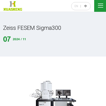
EN
中
Zeiss FESEM Sigma300
07
2024 / 11