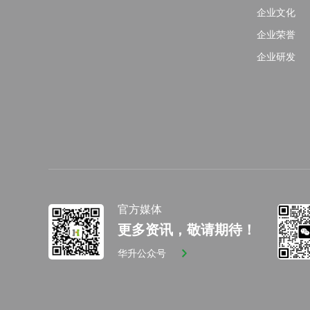
企业文化
企业荣誉
企业研发
官方媒体
更多资讯，敬请期待！
华升公众号