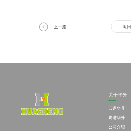
返回
上一篇
关于华升
云逛华升
走进华升
公司介绍