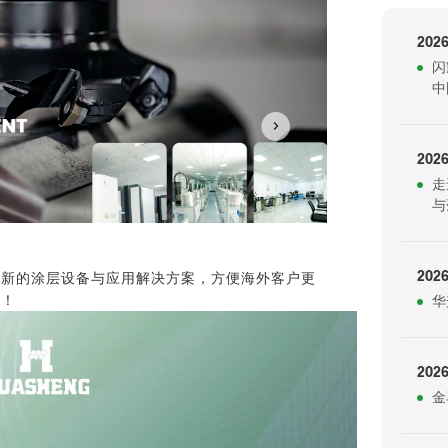
2026
闪
中
2026
走
与
2026
最新的涂层设备与应用解决方案，方便海外客户更
览！
华
2026
金