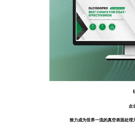
企
致力成为世界一流的真空表面处理