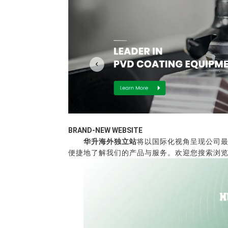
BRAND-NEW WEBSITE
华升海外独立站
将以国际化视角呈现公司
便捷地了解我们的产品与服务。
欢迎您搜索浏