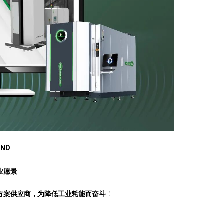
END
业愿景
方案供应商，为降低工业耗能而奋斗！