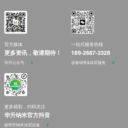
官方媒体
一站式服务热线
更多资讯，敬请期待！
189-2687-3328
华升公众号
设备销售&涂层服务
更多精彩，扫码关注
华升纳米官方抖音
@华升纳米涂层设备