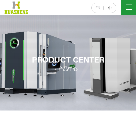
EN
中
PRODUCT CENTER
产品中心